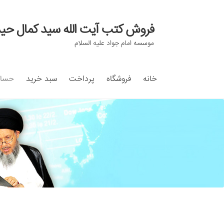
فروش کتب آیت الله سید کمال حی
Skip
Skip
to
to
موسسه امام جواد علیه السلام
navigation
content
خانه
فروشگاه
پرداخت
سبد خرید
حساب
خانه
#97 (بدون عنوان)
Cart
Checkout
count
تماس با ما
ثبت شکایات
حساب کاربری من
درباره 