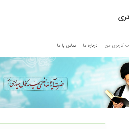
دری
 کاربری من
درباره ما
تماس با ما
My ac
Search Results
Shop
برگه نمونه
برگه نمونه
بلاگ
پرداخت
ما
سبد خرید
قوانین و مقررات