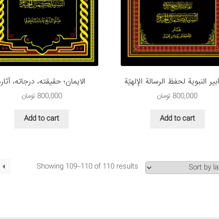
بير النبوية لحفظ الرسالة الإلهيّة
الایمان؛ حقيقته، درجاته، آثاره
800,000
تومان
800,000
تومان
Add to cart
Add to cart
Showing 109–110 of 110 results