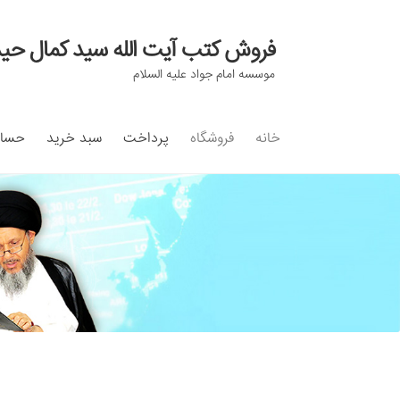
فروش کتب آیت الله سید کمال حی
Skip
Skip
to
to
موسسه امام جواد علیه السلام
navigation
content
خانه
فروشگاه
پرداخت
سبد خرید
حساب
خانه
#97 (بدون عنوان)
Cart
Checkout
count
تماس با ما
ثبت شکایات
حساب کاربری من
درباره 