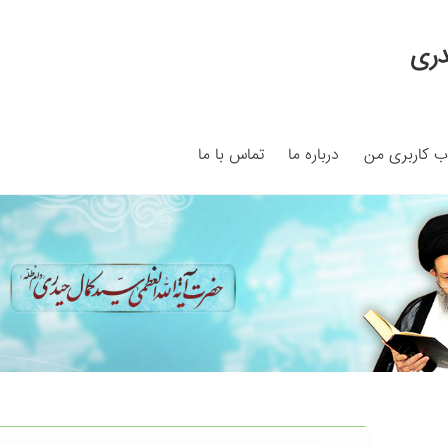
دری
 کاربری من
درباره ما
تماس با ما
My ac
Search Results
Shop
برگه نمونه
برگه نمونه
بلاگ
پرداخت
ما
سبد خرید
قوانین و مقررات