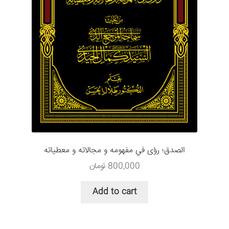
الصدق؛ رؤى في مفهومه و مجالاته و معطياته
800,000
تومان
Add to cart