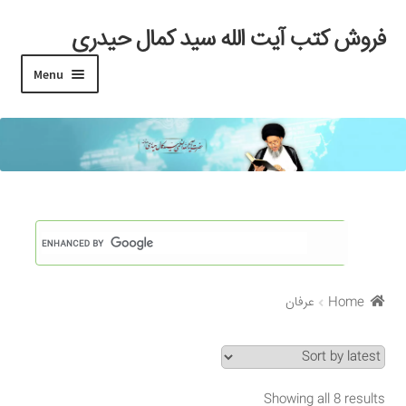
فروش کتب آیت الله سید کمال حیدری
Skip
Skip
to
to
Menu
navigation
content
خانه
#97 (بدون عنوان)
Cart
Checkout
Home
عرفان
My account
Search Results
Showing all 8 results
Shop