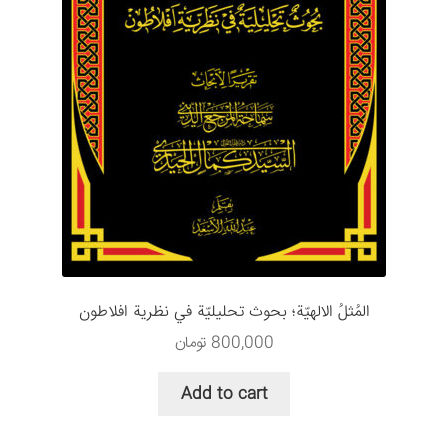
المُثلُ الالهيّة؛ بحوث تحليلیّة في نظرية افلاطون
800,000
تومان
Add to cart