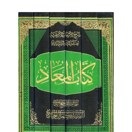
برگه نمونه
برگه نمونه
بلاگ
پرداخت
تماس با ما
ثبت شکایات
حساب کاربری من
درباره ما