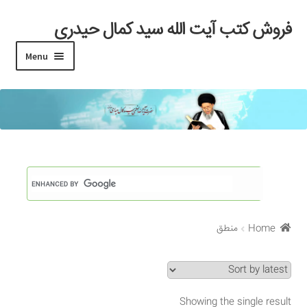
فروش کتب آیت الله سید کمال حیدری
Skip
Skip
to
to
Menu
navigation
content
خانه
#97 (بدون عنوان)
Cart
Checkout
Home
منطق
My account
Search Results
Showing the single result
Shop