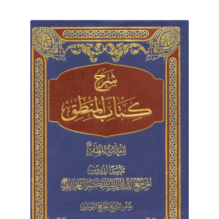
برگه نمونه
برگه نمونه
بلاگ
پرداخت
تماس با ما
ثبت شکایات
حساب کاربری من
درباره ما