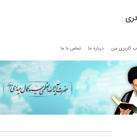
دری
 کاربری من
درباره ما
تماس با ما
My ac
Search Results
Shop
برگه نمونه
برگه نمونه
بلاگ
پرداخت
ما
سبد خرید
قوانین و مقررات