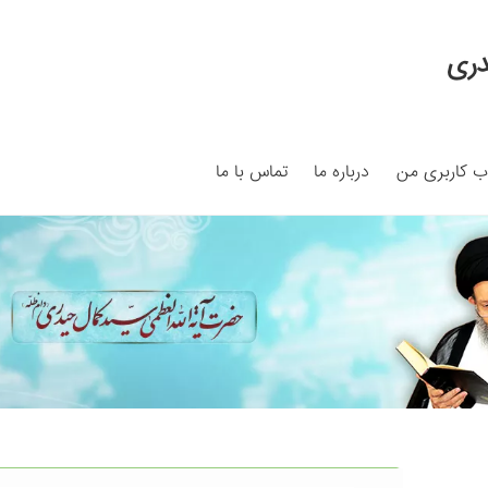
دری
 کاربری من
درباره ما
تماس با ما
My ac
Search Results
Shop
برگه نمونه
برگه نمونه
بلاگ
پرداخت
ما
سبد خرید
قوانین و مقررات