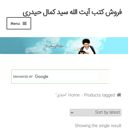
فروش کتب آیت الله سید کمال حیدری
Skip
Skip
to
to
Menu
navigation
content
خانه
#97 (بدون عنوان)
Cart
Checkout
Products tagged “اخلاق”
Home
My account
Search Results
Showing the single result
Shop