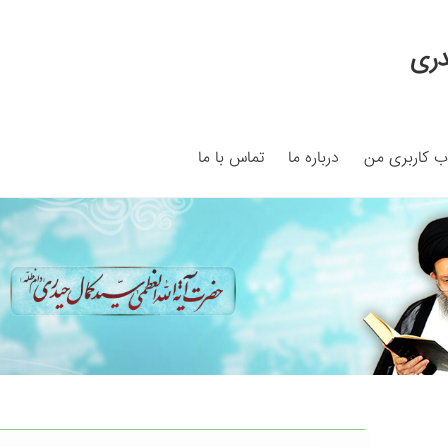
دری
 کاربری من
درباره ما
تماس با ما
My ac
Search Results
Shop
برگه نمونه
برگه نمونه
بلاگ
پرداخت
ما
سبد خرید
قوانین و مقررات