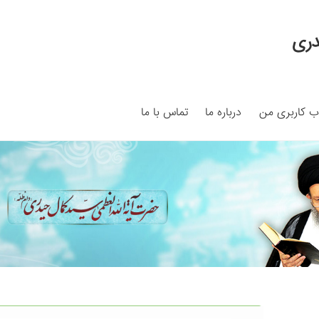
دری
 کاربری من
درباره ما
تماس با ما
My ac
Search Results
Shop
برگه نمونه
برگه نمونه
بلاگ
پرداخت
ما
سبد خرید
قوانین و مقررات