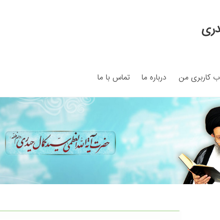
دری
 کاربری من
درباره ما
تماس با ما
My ac
Search Results
Shop
برگه نمونه
برگه نمونه
بلاگ
پرداخت
ما
سبد خرید
قوانین و مقررات