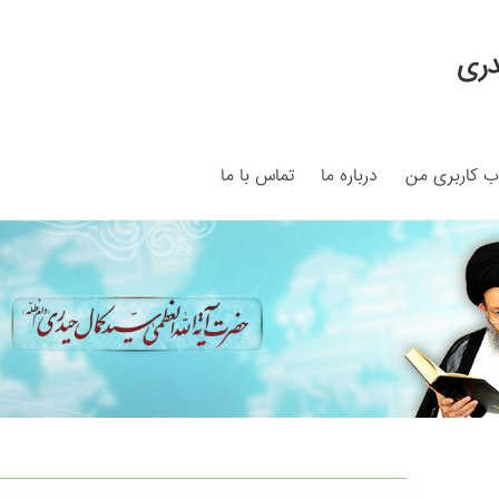
دری
 کاربری من
درباره ما
تماس با ما
My ac
Search Results
Shop
برگه نمونه
برگه نمونه
بلاگ
پرداخت
ما
سبد خرید
قوانین و مقررات