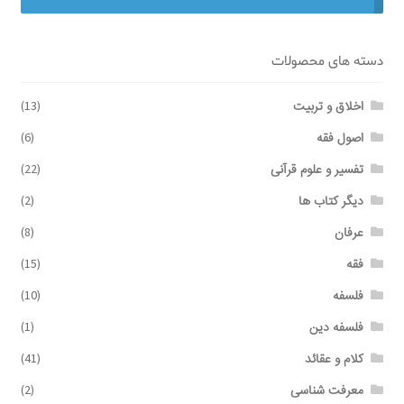
برگه نمونه
دسته های محصولات
برگه نمونه
اخلاق و تربیت
(13)
اصول فقه
(6)
بلاگ
تفسیر و علوم قرآنی
(22)
پرداخت
دیگر کتاب ها
(2)
عرفان
(8)
تماس با ما
فقه
(15)
ثبت شکایات
فلسفه
(10)
فلسفه دین
(1)
حساب کاربری من
کلام و عقائد
(41)
درباره ما
معرفت شناسی
(2)