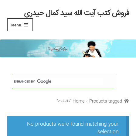
فروش کتب آیت الله سید کمال حیدری
Skip
Skip
to
to
Menu
navigation
content
خانه
#97 (بدون عنوان)
Cart
Checkout
Products tagged “تالیفات”
Home
My account
Search Results
No products were found matching your
selection.
Shop