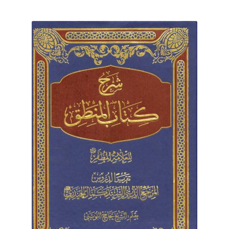
برگه نمونه
برگه نمونه
بلاگ
پرداخت
تماس با ما
ثبت شکایات
حساب کاربری من
درباره ما