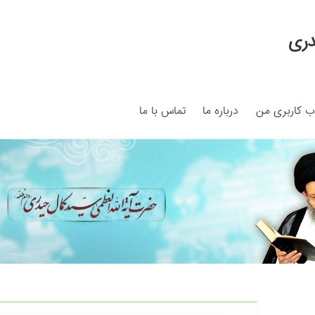
دری
 کاربری من
درباره ما
تماس با ما
My ac
Search Results
Shop
برگه نمونه
برگه نمونه
بلاگ
پرداخت
ما
سبد خرید
قوانین و مقررات