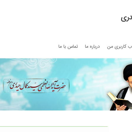
دری
 کاربری من
درباره ما
تماس با ما
My ac
Search Results
Shop
برگه نمونه
برگه نمونه
بلاگ
پرداخت
ما
سبد خرید
قوانین و مقررات