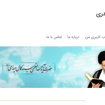
دری
 کاربری من
درباره ما
تماس با ما
My ac
Search Results
Shop
برگه نمونه
برگه نمونه
بلاگ
پرداخت
ما
سبد خرید
قوانین و مقررات