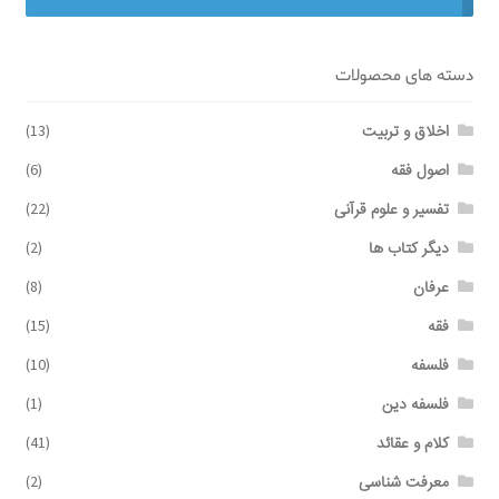
برگه نمونه
دسته های محصولات
برگه نمونه
اخلاق و تربیت
(13)
اصول فقه
(6)
بلاگ
تفسیر و علوم قرآنی
(22)
پرداخت
دیگر کتاب ها
(2)
عرفان
(8)
تماس با ما
فقه
(15)
ثبت شکایات
فلسفه
(10)
فلسفه دین
(1)
حساب کاربری من
کلام و عقائد
(41)
درباره ما
معرفت شناسی
(2)