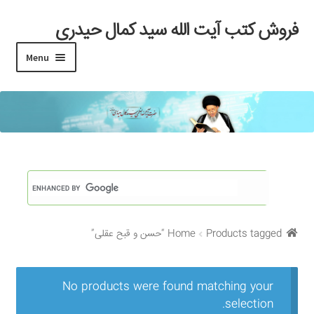
فروش کتب آیت الله سید کمال حیدری
Skip
Skip
to
to
Menu
navigation
content
خانه
#97 (بدون عنوان)
Cart
Checkout
Products tagged “حسن و قبح عقلی”
Home
My account
Search Results
No products were found matching your
selection.
Shop