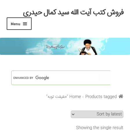
فروش کتب آیت الله سید کمال حیدری
Skip
Skip
to
to
Menu
navigation
content
خانه
#97 (بدون عنوان)
Cart
Checkout
Products tagged “حقیقت توبه”
Home
My account
Search Results
Showing the single result
Shop