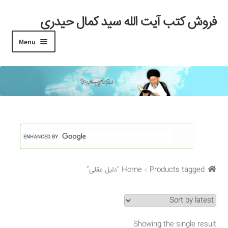
فروش کتب آیت الله سید کمال حیدری
Skip
Skip
to
to
Menu
navigation
content
خانه
#97 (بدون عنوان)
Cart
Checkout
Products tagged “دلیل عقلی”
Home
My account
Search Results
Showing the single result
Shop