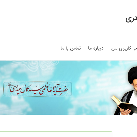
دری
 کاربری من
درباره ما
تماس با ما
My ac
Search Results
Shop
برگه نمونه
برگه نمونه
بلاگ
پرداخت
ما
سبد خرید
قوانین و مقررات