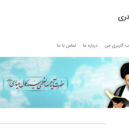
دری
 کاربری من
درباره ما
تماس با ما
My ac
Search Results
Shop
برگه نمونه
برگه نمونه
بلاگ
پرداخت
ما
سبد خرید
قوانین و مقررات