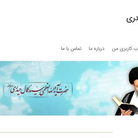
دری
 کاربری من
درباره ما
تماس با ما
My ac
Search Results
Shop
برگه نمونه
برگه نمونه
بلاگ
پرداخت
ما
سبد خرید
قوانین و مقررات