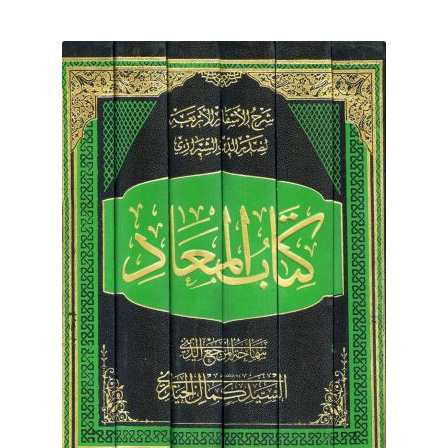
برگه نمونه
برگه نمونه
بلاگ
پرداخت
تماس با ما
ثبت شکایات
حساب کاربری من
درباره ما