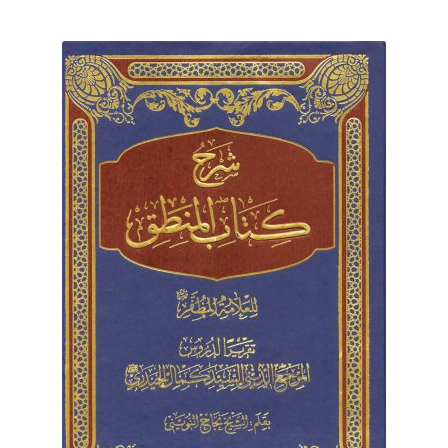
برگه نمونه
برگه نمونه
بلاگ
پرداخت
تماس با ما
ثبت شکایات
حساب کاربری من
درباره ما