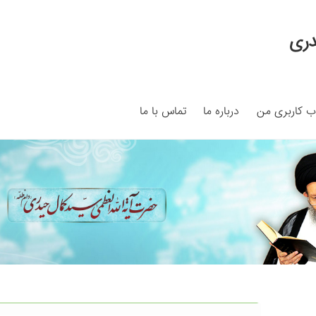
دری
 کاربری من
درباره ما
تماس با ما
My ac
Search Results
Shop
برگه نمونه
برگه نمونه
بلاگ
پرداخت
ما
سبد خرید
قوانین و مقررات