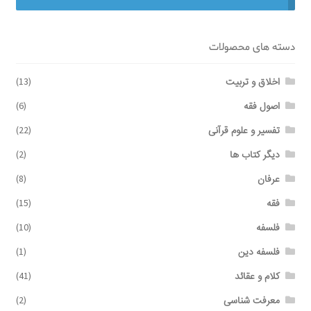
برگه نمونه
دسته های محصولات
برگه نمونه
اخلاق و تربیت
(13)
اصول فقه
(6)
بلاگ
تفسیر و علوم قرآنی
(22)
پرداخت
دیگر کتاب ها
(2)
عرفان
(8)
تماس با ما
فقه
(15)
ثبت شکایات
فلسفه
(10)
فلسفه دین
(1)
حساب کاربری من
کلام و عقائد
(41)
درباره ما
معرفت شناسی
(2)