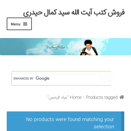
فروش کتب آیت الله سید کمال حیدری
Skip
Skip
to
to
Menu
navigation
content
خانه
#97 (بدون عنوان)
Cart
Checkout
Products tagged “عباد الرحمن”
Home
My account
Search Results
No products were found matching your
selection.
Shop