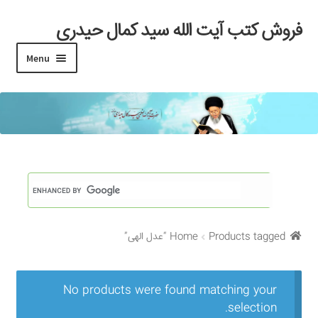
فروش کتب آیت الله سید کمال حیدری
Skip
Skip
to
to
Menu
navigation
content
خانه
#97 (بدون عنوان)
Cart
Checkout
Products tagged “عدل الهی”
Home
My account
Search Results
No products were found matching your
selection.
Shop