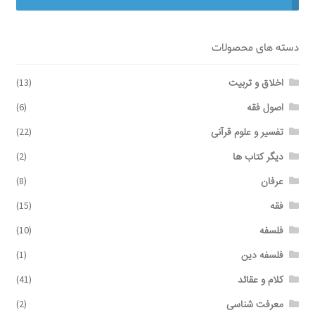
برگه نمونه
دسته های محصولات
برگه نمونه
اخلاق و تربیت
(13)
اصول فقه
(6)
بلاگ
تفسیر و علوم قرآنی
(22)
پرداخت
دیگر کتاب ها
(2)
عرفان
(8)
تماس با ما
فقه
(15)
ثبت شکایات
فلسفه
(10)
فلسفه دین
(1)
حساب کاربری من
کلام و عقائد
(41)
درباره ما
معرفت شناسی
(2)