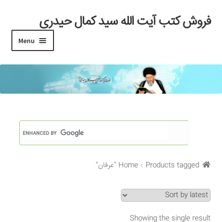
فروش کتب آیت الله سید کمال حیدری
Skip
Skip
to
to
Menu
navigation
content
خانه
#97 (بدون عنوان)
Cart
Checkout
Products tagged “عرفان”
Home
My account
Search Results
Showing the single result
Shop