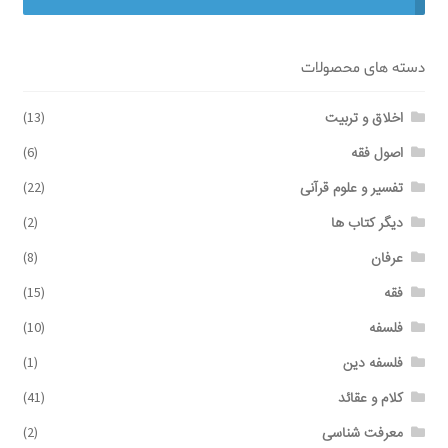
برگه نمونه
دسته های محصولات
برگه نمونه
اخلاق و تربیت
(13)
اصول فقه
(6)
بلاگ
تفسیر و علوم قرآنی
(22)
پرداخت
دیگر کتاب ها
(2)
عرفان
(8)
تماس با ما
فقه
(15)
ثبت شکایات
فلسفه
(10)
فلسفه دین
(1)
حساب کاربری من
کلام و عقائد
(41)
درباره ما
معرفت شناسی
(2)