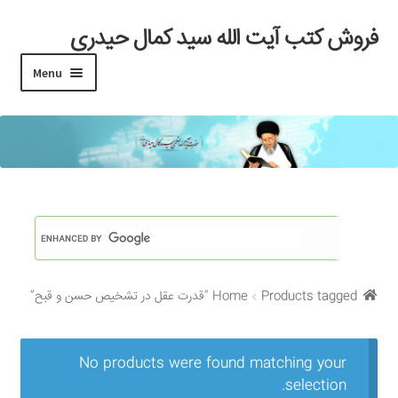
فروش کتب آیت الله سید کمال حیدری
Skip
Skip
to
to
Menu
navigation
content
خانه
#97 (بدون عنوان)
Cart
Checkout
Products tagged “قدرت عقل در تشخیص حسن و قبح”
Home
My account
Search Results
No products were found matching your
selection.
Shop