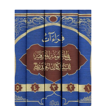
برگه نمونه
برگه نمونه
بلاگ
پرداخت
تماس با ما
ثبت شکایات
حساب کاربری من
درباره ما