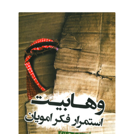
برگه نمونه
برگه نمونه
بلاگ
پرداخت
تماس با ما
ثبت شکایات
حساب کاربری من
درباره ما