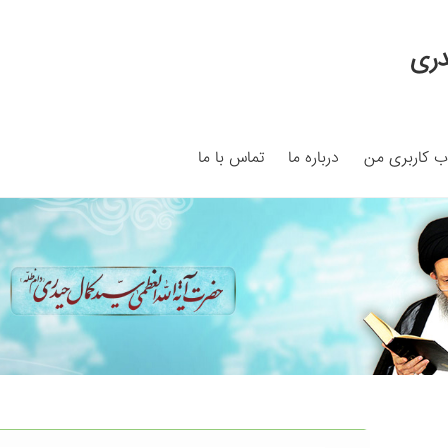
دری
 کاربری من
درباره ما
تماس با ما
My ac
Search Results
Shop
برگه نمونه
برگه نمونه
بلاگ
پرداخت
ما
سبد خرید
قوانین و مقررات