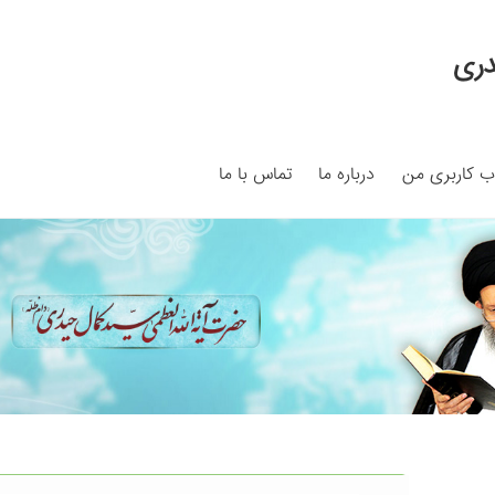
دری
 کاربری من
درباره ما
تماس با ما
My ac
Search Results
Shop
برگه نمونه
برگه نمونه
بلاگ
پرداخت
ما
سبد خرید
قوانین و مقررات