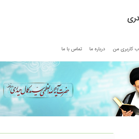
دری
 کاربری من
درباره ما
تماس با ما
My ac
Search Results
Shop
برگه نمونه
برگه نمونه
بلاگ
پرداخت
ما
سبد خرید
قوانین و مقررات