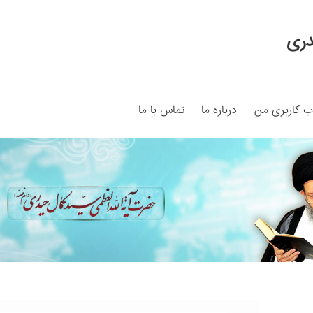
دری
 کاربری من
درباره ما
تماس با ما
My ac
Search Results
Shop
برگه نمونه
برگه نمونه
بلاگ
پرداخت
ما
سبد خرید
قوانین و مقررات