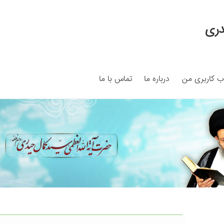
دری
 کاربری من
درباره ما
تماس با ما
My ac
Search Results
Shop
برگه نمونه
برگه نمونه
بلاگ
پرداخت
ما
سبد خرید
قوانین و مقررات