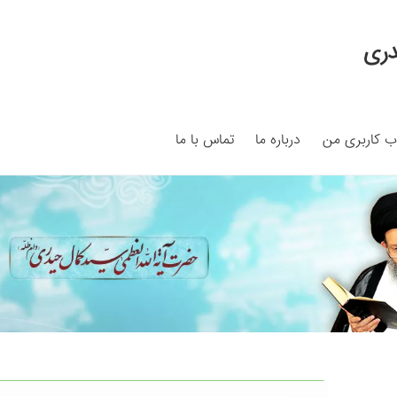
دری
 کاربری من
درباره ما
تماس با ما
My ac
Search Results
Shop
برگه نمونه
برگه نمونه
بلاگ
پرداخت
ما
سبد خرید
قوانین و مقررات