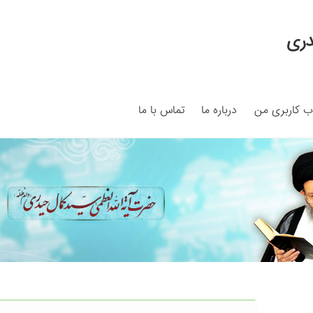
دری
 کاربری من
درباره ما
تماس با ما
My ac
Search Results
Shop
برگه نمونه
برگه نمونه
بلاگ
پرداخت
ما
سبد خرید
قوانین و مقررات