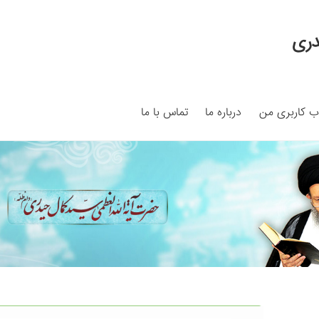
دری
 کاربری من
درباره ما
تماس با ما
My ac
Search Results
Shop
برگه نمونه
برگه نمونه
بلاگ
پرداخت
ما
سبد خرید
قوانین و مقررات