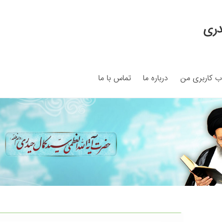
دری
 کاربری من
درباره ما
تماس با ما
My ac
Search Results
Shop
برگه نمونه
برگه نمونه
بلاگ
پرداخت
ما
سبد خرید
قوانین و مقررات