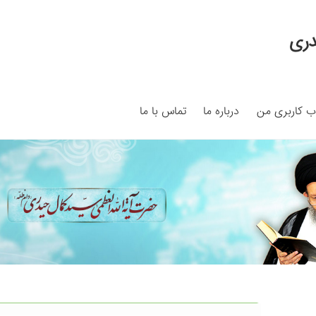
دری
 کاربری من
درباره ما
تماس با ما
My ac
Search Results
Shop
برگه نمونه
برگه نمونه
بلاگ
پرداخت
ما
سبد خرید
قوانین و مقررات