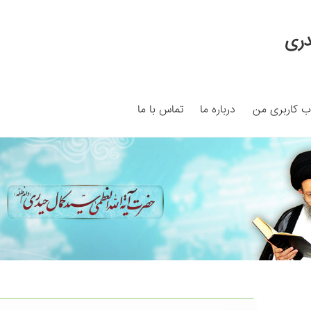
دری
 کاربری من
درباره ما
تماس با ما
My ac
Search Results
Shop
برگه نمونه
برگه نمونه
بلاگ
پرداخت
ما
سبد خرید
قوانین و مقررات