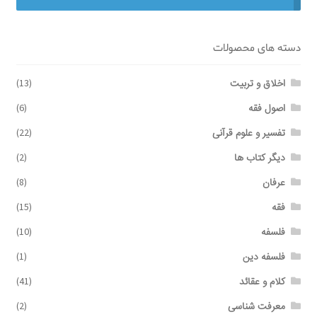
برگه نمونه
دسته های محصولات
برگه نمونه
اخلاق و تربیت
(13)
اصول فقه
(6)
بلاگ
تفسیر و علوم قرآنی
(22)
پرداخت
دیگر کتاب ها
(2)
عرفان
(8)
تماس با ما
فقه
(15)
ثبت شکایات
فلسفه
(10)
فلسفه دین
(1)
حساب کاربری من
کلام و عقائد
(41)
درباره ما
معرفت شناسی
(2)