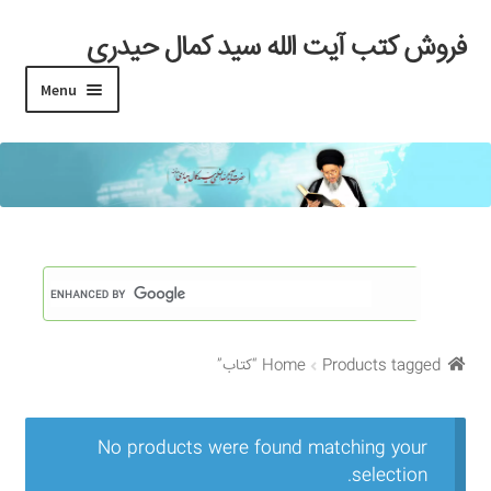
فروش کتب آیت الله سید کمال حیدری
Skip
Skip
to
to
Menu
navigation
content
خانه
#97 (بدون عنوان)
Cart
Checkout
Products tagged “کتاب”
Home
My account
Search Results
No products were found matching your
selection.
Shop