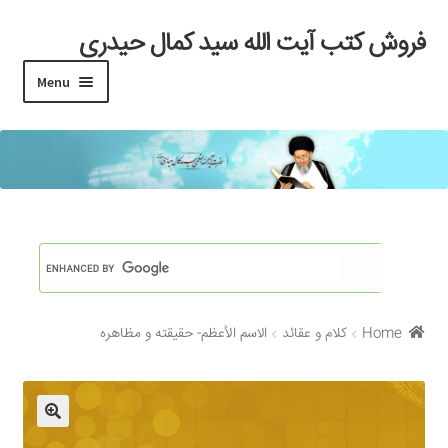
فروش کتب آیت الله سید کمال حیدری
Skip
Skip
to
to
Menu
navigation
content
خانه
#97 (بدون عنوان)
Cart
Checkout
Home
کلام و عقائد
الاسم الأعظم- حقيقته و مظاهره
My account
Search Results
Shop