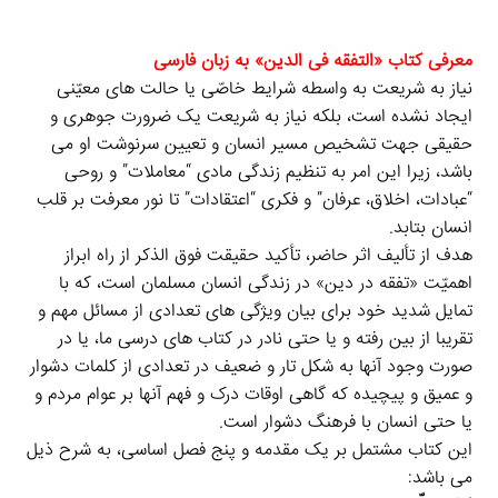
معرفی کتاب «التفقه فی الدین» به زبان فارسی
نیاز به شریعت به واسطه شرایط خاصّی یا حالت های معیّنی
ایجاد نشده است، بلکه نیاز به شریعت یک ضرورت جوهری
و
حقیقی جهت تشخیص مسیر انسان و تعیین سرنوشت او می
باشد، زیرا این امر به تنظیم زندگی مادی “معاملات” و روحی
“عبادات، اخلاق، عرفان” و فکری “اعتقادات” تا نور معرفت بر قلب
انسان بتابد.
هدف از تألیف اثر حاضر، تأکید حقیقت فوق الذکر از راه ابراز
اهمیّت «تفقه در دین» در زندگی انسان مسلمان است، که با
تمایل شدید خود برای بیان ویژگی های تعدادی از مسائل مهم و
تقریبا از بین رفته و یا حتی نادر در کتاب های درسی ما، یا در
صورت وجود آنها به شکل تار و ضعیف در تعدادی از کلمات دشوار
و عمیق و پیچیده که گاهی اوقات درک و فهم آنها بر عوام مردم و
یا حتی انسان با فرهنگ دشوار است.
این کتاب مشتمل بر یک مقدمه و پنج فصل اساسی، به شرح ذیل
می باشد: