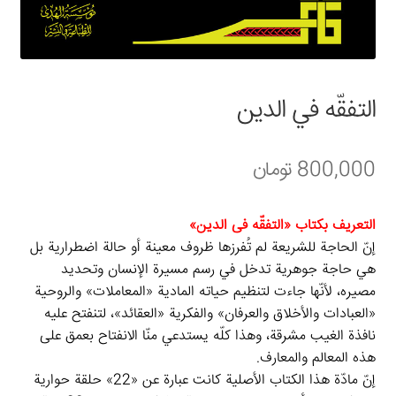
سبد خرید
قوانین و مقررات
التفقّه في الدين
800,000
تومان
التعريف بكتاب «التفقّه فی الدین»
إنّ الحاجة للشريعة لم تُفرزها ظروف معينة أو حالة اضطرارية بل
هي حاجة جوهرية تدخل في رسم مسيرة الإنسان وتحديد
مصيره، لأنّها جاءت لتنظيم حياته المادية «المعاملات» والروحية
«العبادات والأخلاق والعرفان» والفكرية «العقائد»، لتنفتح عليه
نافذة الغيب مشرقة، وهذا كلّه يستدعي منّا الانفتاح بعمق على
هذه المعالم والمعارف.
إنّ مادّة هذا الكتاب الأصلية كانت عبارة عن «22» حلقة حوارية