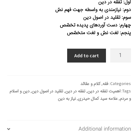
اول: تفقّه در دین
دوم: نیازمندی به واسطه جهت فهم نصّ
سوم: تقلید در اصول دین
چهارم: دست آوردهای پدیده تخصّص
پنجم: لغت نصّ و لغت متخصّص
التفقّه
Add to cart
في
الدين
quantity
Categories:
فقه
,
کلام و عقائد
Tags:
اهمیت تفقه در دین
,
تفقه در دین
,
تقلید در اصول دین
,
دین و اسلام
و مردم
,
علامه سید کمال حیدری
,
نیاز به دین
Additional information