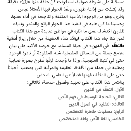
مسجّلة على أشرطة صوتية، استغرقت كلّ حلقة منها «20» دقيقة،
وقد بُثــَّت من إذاعة طهران، ونفّذ الحوار فيها الأستاذ عباس
باقري، وهو من الوجوه الإذاعية المثقّفة والناجحة في أداء عملها،
وحسبنا ما كان عليه في تنفيذ هذا الحوار الرائع والمثمر، ونترك
للقارئ اكتشاف عمق ما أثاره في مواطن عديدة من هذا الكتاب.
فمن هنا جاء هذا الكتاب ليؤكّد هذه الحقيقة من خلال إبراز أهمّية
«التفقّه في الدين»
في حياة المسلم، مع حرصه الأكيد على بيان
ملامح جملة من المسائل المفصلية شبه المفقودة أو نادرة الوجود
حتى في كتبنا المنهجية، وإذا ما وُجدت فإنّها تُطرح بصورة ضبابية
ومغيّبة في جملة من الألفاظ العقيمة والمركّبة التي يصعب أحياناً
حتى على المثقّف فهمها فضلاً عن العامي المحض.
یشتمل هذا الكتاب علي تمهيد وفصول خمسة، كالتالي:
الأول: التفقّه في الدين
الثاني: الحاجة للوسيط في فهم النّص
الثالث: التقليد في اصول الدين
الرابع: معطيات ظاهرة التخصّص
الخامس: لغة النّص ولغة المتخصّص