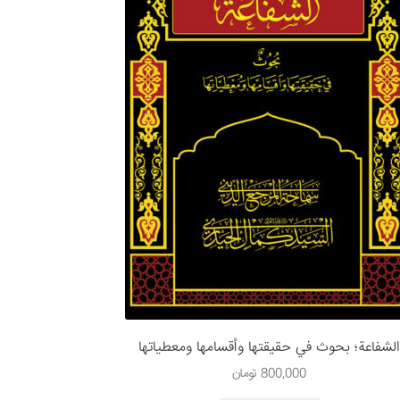
لشفاعة؛ بحوث في حقيقتها وأقسامها ومعطياتها
800,000
تومان