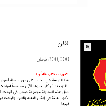
الظن
800,000
تومان
التعريف بكتاب «الظّن»
هذا الدراسة هي الجزء الثاني من سلسلة أصول ال
الظنّ، بعد أن كان جزؤها الأوّل مخصّصاً لمباحث 
تمثّل هذه المحاولة مجموعة دروس في البحث الأ
الأمور العامّة في إمكان التعبّد بالظنّ، والبحث ع
غيرها.