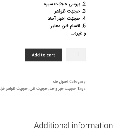
2. بررسی حجیّت سیره
3. حجیّت ظواهر
4. حجیّت اخبار آحاد
5. اقسام ظن معتبر
و غیره…
الظن
Add to cart
quantity
Category:
اصول فقه
Tags:
حجیت خبر واحد
,
حجیت ظن
,
حجیت ظواهر قرا
Additional information