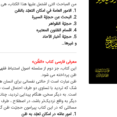
من المباحث التی اشتمل علیها هذا الکتاب، هی کا
1. الامور العامة في امكان التعبّد بالظن
2. البحث عن حجيّة السيرة
3. حجيّة الظواهر
4. اقسام الظنون المعتبره
5. حجيّة أخبار الآحاد
و غيرها…
معرفی فارسی کتاب «الظّن»
این کتاب، جز دوم از سلسله اصول استنباط فقهی
ظن پرداخته می شود.
ظن عبارت است از حالتی نفسانی برای انسان هم
شک که تردید با تساوی دو طرف احتمال است بالا
است. به دیگر سخن، هنگام پیدایی تردید، چنانچ
دیگر به واقع نزدیک‌تر باشد، در اصطلاح ، طرف 
مسائلی که در این کتاب پیرامون حجیّت ظن گردآ
1. امور عامّه در امکان تعبّد به ظن