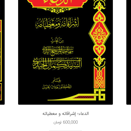
الدعاء؛ إشراقاته و معطیاته
ا
600,000
تومان