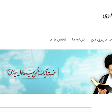
دری
 کاربری من
درباره ما
تماس با ما
My ac
Search Results
Shop
برگه نمونه
برگه نمونه
بلاگ
پرداخت
ما
سبد خرید
قوانین و مقررات