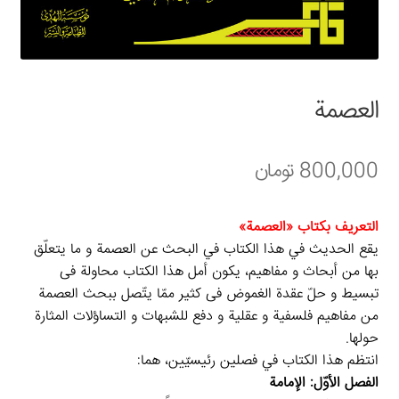
سبد خرید
قوانین و مقررات
العصمة
800,000
تومان
التعریف بکتاب «العصمة»
يقع الحديث في هذا الکتاب في البحث عن العصمة و ما يتعلّق
بها من أبحاث و مفاهیم، یکون أمل هذا الکتاب محاولة فی
تبسیط و حلّ عقدة الغموض فی کثیر ممّا یتّصل ببحث العصمة
من مفاهیم فلسفیة و عقلیة و دفع للشبهات و التساؤلات المثارة
حولها.
انتظم هذا الکتاب في فصلین رئیسیّین، هما:
الفصل الأوّل: الإمامة