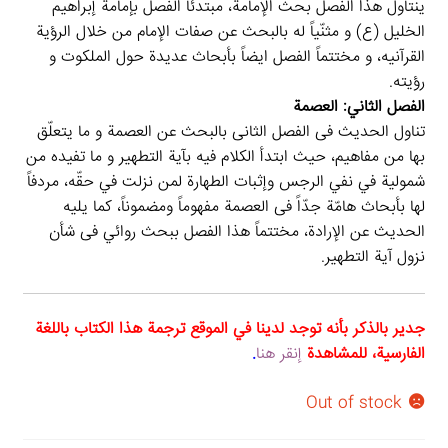
ینتاول هذا الفصل بحث الإمامة، مبتدئاً الفصل بإمامة إبراهیم
الخلیل (ع) و مثنّیاً له بالبحث عن صفات الإمام من خلال الرؤیة
القرآنیه، و مختتماً الفصل ایضاً بأبحاث عدیدة حول الملکوت و
رؤیته.
الفصل الثاني: العصمة
تناول الحدیث فی الفصل الثانی بالبحث عن العصمة و ما یتعلّق
بها من مفاهیم، حیث ابتدأ الکلام فیه بآیة التطهیر و ما تفیده من
شمولیة في نفي الرجس وإثبات الطهارة لمن نزلت في حقّه، مردفاً
لها بأبحاث هامّة جدّاً فی العصمة مفهوماً ومضموناً، کما یلیه
الحدیث عن الإرادة، مختتماً هذا الفصل ببحث روائي فی شأن
نزول آیة التطهیر.
جدير بالذكر بأنه توجد لدينا في الموقع ترجمة هذا الكتاب باللغة
الفارسية، للمشاهدة
إنقر هنا
.
Out of stock