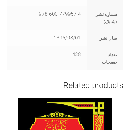
978-600-779957-4
شماره نشر
(شابک)
1395/08/01
سال نشر
1428
تعداد
صفحات
Related products