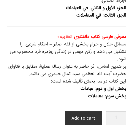
اجزاء، كالتالي:
الجزء الأول و الثاني: في العبادات
الجزء الثالث: في المعاملات
معرفی فارسی کتاب «الفتاوی
الفقهیة»
مسائل حلال و حرام بخشی از فقه اصغر – احکام شرعی- را
تشکیل می دهد و رکن مهمی در زندگی روزمره فرد محسوب می
شود.
بر همین اساس، اثر حاضر به عنوان رساله عملیۀ، مطابق با فتاوای
حضرت آیت الله العظمی سید کمال حیدری می باشد.
این کتاب در سه بخش تألیف شده است:
بخش اول و دوم: عبادات
بخش سوم: معاملات
الفتاوی
Add to cart
الفقهیة
quantity