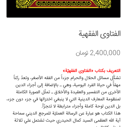
سبد خرید
قوانین و مقررات
الفتاوی الفقهیة
2,400,000
تومان
التعریف بکتاب «الفتاوی الفقهیّة»
تشكّل مسائل الحلال والحرام جزءاً من الفقه الأصغر، وتعدّ ركناً
مهمّاًً في حياة الفرد اليومية، وهي ـ بالإضافة إلى أجزاء الدين
الأخرى من التفسير والعقيدة والأخلاق ـ تمثّل الصورة الكاملة
لمنظومة المعارف الدينية التي لا ينبغي اختزالها في جزء دون جزء،
بل الدين لوحة كاملة وأجزاء مترابطة لا تتجزّأ.
هذا الکتاب هو عبارة عن الرسالة العملیّة للمرجع الدیني سماحة
آیة الله العظمی السید کمال الحیدري حيث تشتمل علي ثلاثة